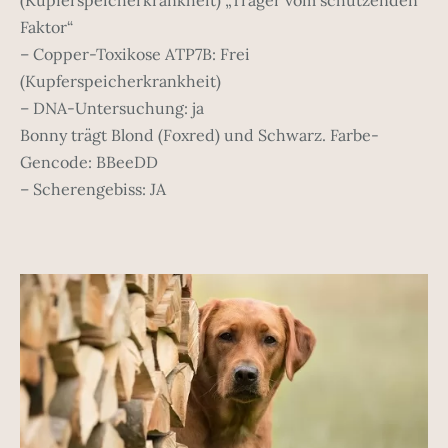
Faktor“
– Copper-Toxikose ATP7B: Frei
(Kupferspeicherkrankheit)
– DNA-Untersuchung: ja
Bonny trägt Blond (Foxred) und Schwarz. Farbe-
Gencode: BBeeDD
– Scherengebiss: JA