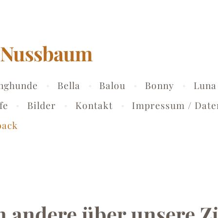
m Nussbaum
unghunde
Bella
Balou
Bonny
Luna
fe
Bilder
Kontakt
Impressum / Date
back
n andere über unsere Z