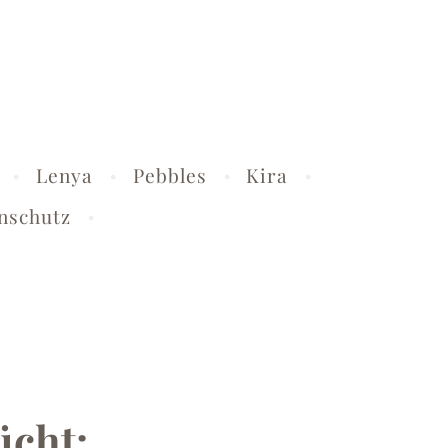
Lenya
Pebbles
Kira
nschutz
ücht: